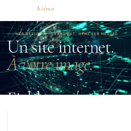
Solange
Kiéma
WEB DESIGN
WEB DESIGNER · GRAND EST · HTML SUR MESURE
Un site internet.
À votre image.
Fiable et sécurisé.
Pour les médecins, artisans et professions libérales qui
veulent un site visible sur Google dans leur ville,