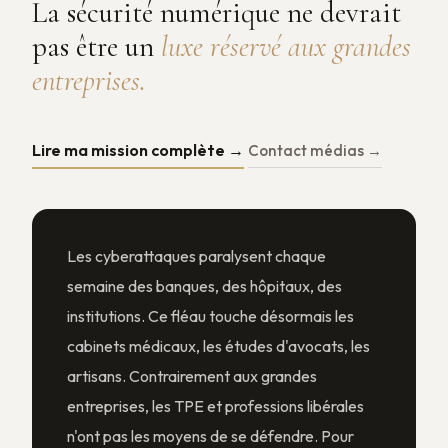
correctement dès le départ revient souvent moins cher.
La sécurité numérique ne devrait
pas être un
luxe réservé aux grandes
entreprises.
Lire ma mission complète →
Contact médias →
Les cyberattaques paralysent chaque
semaine des banques, des hôpitaux, des
institutions. Ce fléau touche désormais les
cabinets médicaux, les études d'avocats, les
artisans. Contrairement aux grandes
entreprises, les TPE et professions libérales
n'ont pas les moyens de se défendre. Pour