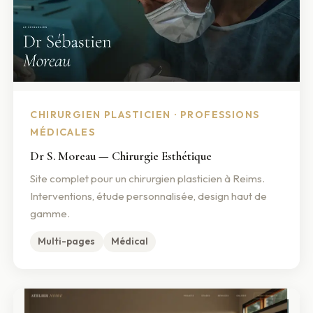
CHIRURGIEN PLASTICIEN · PROFESSIONS
MÉDICALES
Dr S. Moreau — Chirurgie Esthétique
Site complet pour un chirurgien plasticien à Reims.
Interventions, étude personnalisée, design haut de
gamme.
Multi-pages
Médical