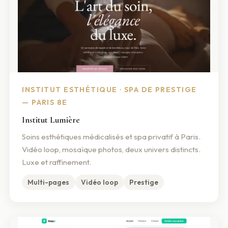
INSTITUT ESTHÉTIQUE · SPA DE PRESTIGE
— PARIS 8E
Institut Lumière
Soins esthétiques médicalisés et spa privatif à Paris.
Vidéo loop, mosaïque photos, deux univers distincts.
Luxe et raffinement.
Multi-pages
Vidéo loop
Prestige