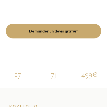
renforcer leur image professionnelle, valoriser leur
savoir-faire et attirer davantage de clients. Sans
WordPress, sans plugins, sans contrainte technique.
SEO locale inclus.
Demander un devis gratuit
Voir les 17 sites live
17
7j
499€
SITES RÉALISÉS
DÉLAI LIVRAISON
À PARTIR DE
PORTFOLIO