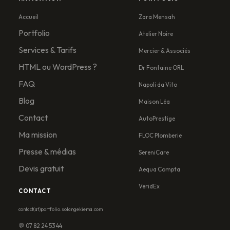
Accueil
Zara Mensah
Portfolio
Atelier Noire
Services & Tarifs
Mercier & Associés
HTML ou WordPress ?
Dr Fontaine ORL
FAQ
Napoli da Vito
Blog
Maison Léa
Contact
AutoPrestige
Ma mission
FLOC Plomberie
Presse & médias
SereniCare
Devis gratuit
Aequa Compta
VeridEx
CONTACT
contact(at)portfolio.solangekiema.com
💬 07 82 24 53 44